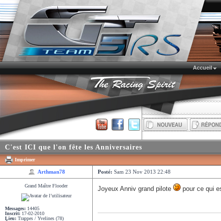
Accueil
Écrire un nouveau
Répondre
sujet
C'est ICI que l'on fête les Anniversaires
Imprimer
Arthman78
Posté:
Sam 23 Nov 2013 22:48
Grand Maître Flooder
Joyeux Anniv grand pilote
pour ce qui es
Messages:
14405
Inscrit:
17-02-2010
Lieu:
Trappes / Yvelines (78)