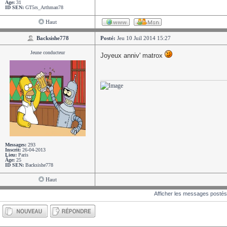
Âge:
31
ID SEN:
GT5rs_Arthman78
Haut
Backsishe778
Posté:
Jeu 10 Juil 2014 15:27
Jeune conducteur
Joyeux anniv' matrox
Messages:
293
Inscrit:
26-04-2013
Lieu:
Paris
Âge:
25
ID SEN:
Backsishe778
Haut
Afficher les messages postés
Écrire un nouveau
Répondre
sujet